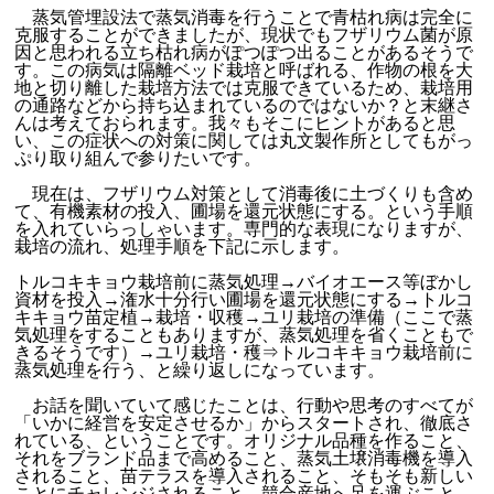
蒸気管埋設法で蒸気消毒を行うことで青枯れ病は完全に
克服することができましたが、現状でもフザリウム菌が原
因と思われる立ち枯れ病がぽつぽつ出ることがあるそうで
す。この病気は隔離ベッド栽培と呼ばれる、作物の根を大
地と切り離した栽培方法では克服できているため、栽培用
の通路などから持ち込まれているのではないか？と末継さ
んは考えておられます。我々もそこにヒントがあると思
い、この症状への対策に関しては丸文製作所としてもがっ
ぷり取り組んで参りたいです。
現在は、フザリウム対策として消毒後に土づくりも含め
て、有機素材の投入、圃場を還元状態にする。という手順
を入れていらっしゃいます。専門的な表現になりますが、
栽培の流れ、処理手順を下記に示します。
トルコキキョウ栽培前に蒸気処理→バイオエース等ぼかし
資材を投入→潅水十分行い圃場を還元状態にする→トルコ
キキョウ苗定植→栽培・収穫→
ユリ栽培の準備（ここで蒸
気処理をすることもありますが、蒸気処理を省くこともで
きるそうです）→ユリ栽培・穫⇒トルコキキョウ栽培前に
蒸気処理を行う、と繰り返しになっています。
お話を聞いていて感じたことは、行動や思考のすべてが
「いかに経営を安定させるか」からスタートされ、徹底さ
れている、ということです。
オリジナル品種を作ること、
それをブランド品まで高めること、蒸気土壌消毒機を導入
されること、苗テラスを導入されること、そもそも新しい
ことにチャレンジされること、競合産地へ足を運ぶこと、