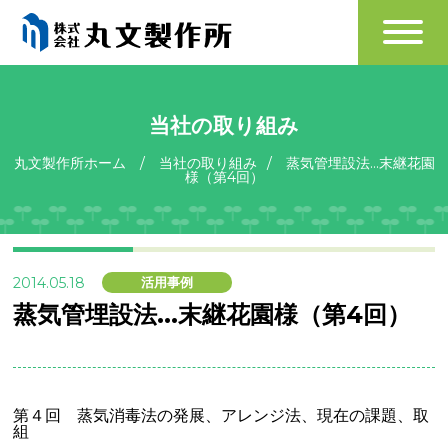
当社の取り組み
丸文製作所ホーム
/
当社の取り組み
/
蒸気管埋設法...末継花園
様（第4回）
2014.05.18
活用事例
蒸気管埋設法...末継花園様（第4回）
第４回 蒸気消毒法の発展、アレンジ法、現在の課題、取
組